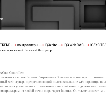
К основному контенту
ии
TREND
--->
контроллеры
--->
IQ3xcite
--->
IQ3 Web BAC
--->
IQ3XCITE
- авторизованный Системный Интегратор
Cnet Controllers
 являются частью Системы Управления Зданием и используют протокол B
енный web-сервер, предоставляющий пользовательские web-страницы на 
Если система установлена с правильными настройками подключения, поль
 контроллером из любой точки мира через Internet. Он также совместим