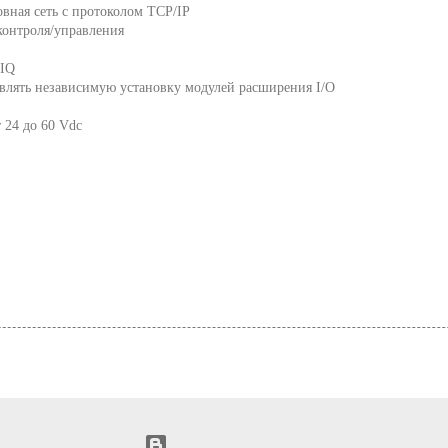
овная сеть с протоколом TCP/IP
контроля/управления
 IQ
влять независимую установку модулей расширения I/O
т 24 до 60 Vdc
Технологии Blogger