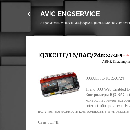
AV!C ENGSERVICE
строительство и информационные технолог
IQ3XCITE/16/BAC/24
продукция
--->
АВИК Инжиниринг 
IQ3XCITE/16/BAC/24
Trend IQ3 Web Enabled BA
Контроллеры IQ3 BACnet
контроллер имеет встро
Internet-обозреватель. 
получает возможность контролировать и управлять
Сеть TCP/IP