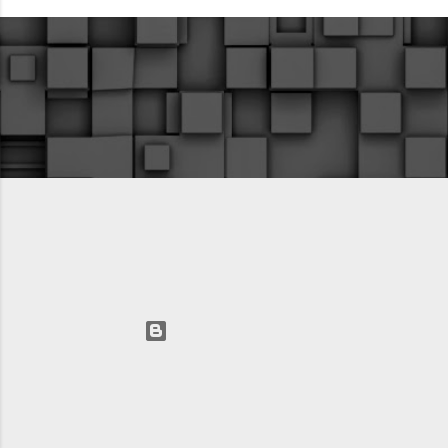
Технологии Blogger
Автор изображений для темы:
fpm
AVIC LLC 2025 +74993912798