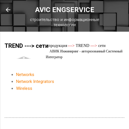
К основному контенту
AV!C ENGSERVICE
строительство и информационные
технологии
TREND ---> сети
продукция
--->
TREND
--->
сети
АВИК Инжиниринг - авторизованный Системный
Интегратор
Networks
Network Integrators
Wireless