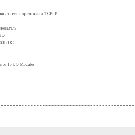
овная сеть с протоколом TCP/IP
зреватель
 IQ
.60В DC
ts or 15 I/O Modules