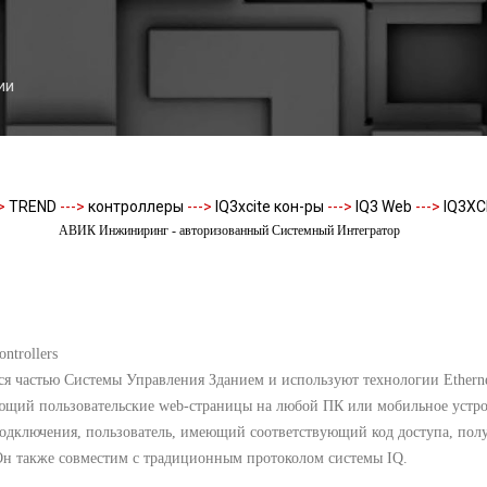
К основному контенту
ии
>
TREND
--->
контроллеры
--->
IQ3xcite кон-ры
--->
IQ3 Web
--->
IQ3XC
АВИК Инжиниринг - авторизованный Системный Интегратор
ntrollers
ся частью Системы Управления Зданием и используют технологии Ethern
ющий пользовательские web-страницы на любой ПК или мобильное устрой
одключения, пользователь, имеющий соответствующий код доступа, полу
 Он также совместим с традиционным протоколом системы IQ.