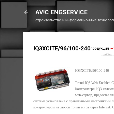
AV!C ENGSERVICE
строительство и информационные технолог
IQ3XCITE/96/100-240
продукция
---
IQ3XCITE/96/100-240
Trend IQ3 Web Enabled Co
Контроллеры IQ3 являют
web-сервер, предоставля
система установлена с правильными настройками п
контроллером из любой точки мира через Internet.