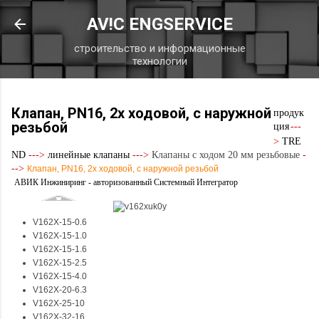
К основному контенту
AV!C ENGSERVICE
строительство и информационные
технологии
Клапан, PN16, 2х ходовой, с наружной
продук
резьбой
ция
---
>
TRE
ND
--->
линейные клапаны
--->
Клапаны с ходом 20 мм резьбовые
-
-->
Клапан, PN16, 2х ходовой, с наружной резьбой
АВИК Инжиниринг - авторизованный Системный Интегратор
V162X-15-0.6
V162X-15-1.0
V162X-15-1.6
V162X-15-2.5
V162X-15-4.0
V162X-20-6.3
V162X-25-10
V162X-32-16