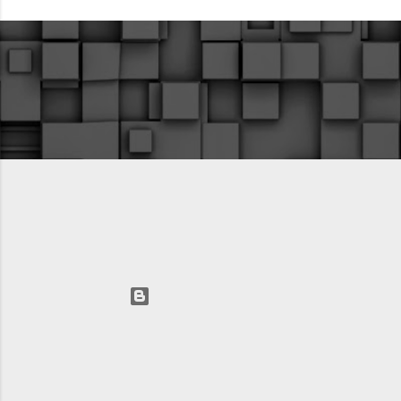
Технологии Blogger
Автор изображений для темы:
fpm
AVIC LLC 2025 +74993912798