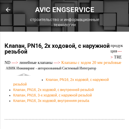
К основному контенту
AV!C ENGSERVICE
строительство и информационные
технологии
Клапан, PN16, 2х ходовой, с наружной
продук
резьбой
ция
---
>
TRE
ND
--->
линейные клапаны
--->
Клапаны с ходом 20 мм резьбовые
АВИК Инжиниринг - авторизованный Системный Интегратор
Клапан, PN16, 2х ходовой, с наружной
резьбой
Клапан, PN16, 2х ходовой, с внутренней резьбой
Клапан, PN16, 3-х ходовой, с наружной резьбой
Клапан, PN16, 3х ходовой, внутренняя резьба