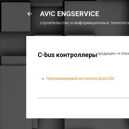
AV!C ENGSERVICE
строительство и информационные технолог
C-bus контроллеры
продукция
--->
Hone
Программируемый контроллер Excel 100