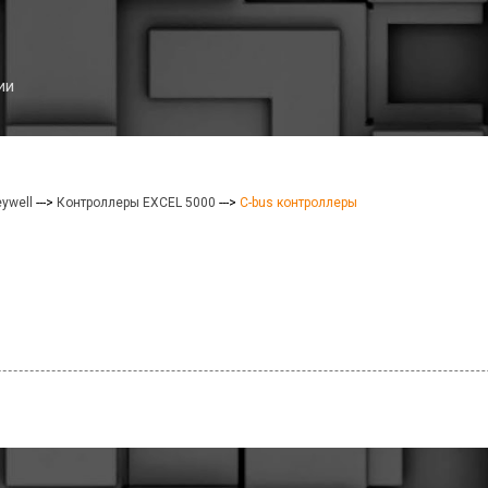
К основному контенту
ии
ywell
--->
Контроллеры EXCEL 5000
--->
C-bus контроллеры