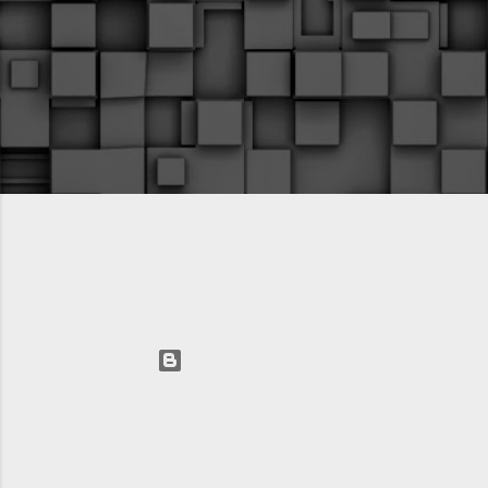
Технологии Blogger
Автор изображений для темы:
fpm
AVIC LLC 2025 +74993912798