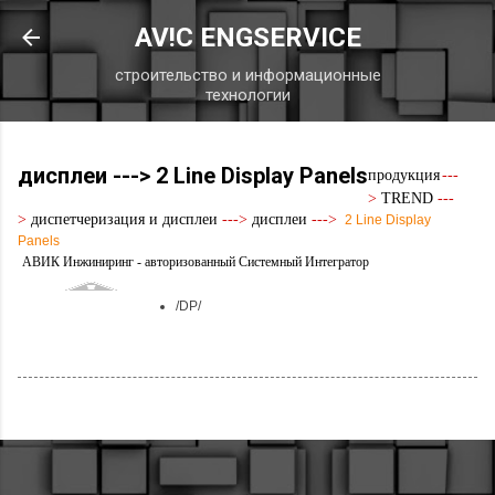
К основному контенту
AV!C ENGSERVICE
строительство и информационные
технологии
дисплеи ---> 2 Line Display Panels
продукция
---
>
TREND
---
>
диспетчеризация и дисплеи
--->
дисплеи
--->
2
Line Display
Panels
АВИК Инжиниринг - авторизованный Системный Интегратор
/DP/