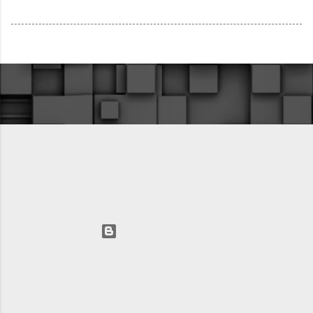
Технологии Blogger
Автор изображений для темы:
fpm
AVIC LLC 2025 +74993912798