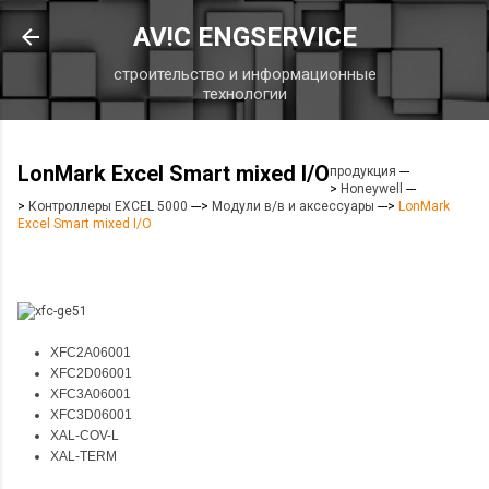
К основному контенту
AV!C ENGSERVICE
строительство и информационные
технологии
LonMark Excel Smart mixed I/O
продукция
---
>
Honeywell
---
>
Контроллеры EXCEL 5000
--->
Модули в/в и аксессуары
--->
LonMark
Excel Smart mixed I/O
XFC2A06001
XFC2D06001
XFC3A06001
XFC3D06001
XAL-COV-L
XAL-TERM