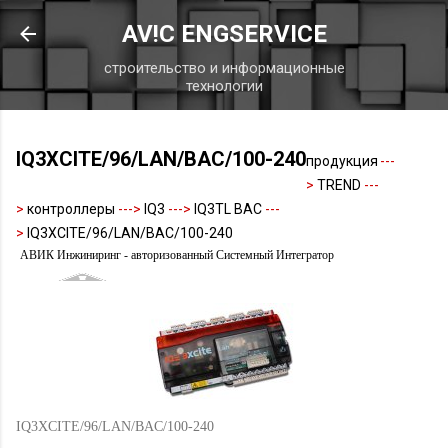
К основному контенту
AV!C ENGSERVICE
строительство и информационные
технологии
IQ3XCITE/96/LAN/BAC/100-240
продукция
---
>
TREND
---
>
контроллеры
--->
IQ3
--->
IQ3TL BAC
---
>
IQ3XCITE/96/LAN/BAC/100-240
АВИК Инжиниринг - авторизованный Системный Интегратор
IQ3XCITE/96/LAN/BAC/100-240