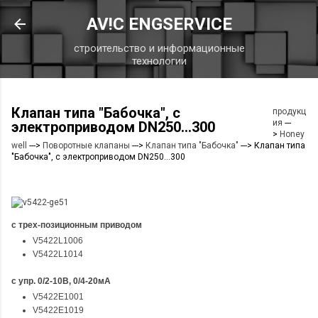
К основному контенту
AV!C ENGSERVICE
строительство и информационные
технологии
Клапан типа "Бабочка", с
продукц
ия
---
электроприводом DN250...300
>
Honey
well
--->
Поворотные клапаны
--->
Клапан типа "Бабочка"
---> Клапан типа
"Бабочка", с электроприводом DN250...300
с трех-позиционным приводом
V5422L1006
V5422L1014
с упр. 0/2-10В, 0/4-20мА
V5422E1001
V5422E1019