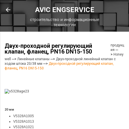
К основному контенту
AV!C ENGSERVICE
строительство и информационные
технологии
Двух-проходной регулирующий
продукц
ия
---
клапан, фланец, PN16 DN15-150
>
Honey
well
--->
Линейные клапаны
--->
Двух-проходной линейный клапан с
ходом штока 20/38 мм
--->
Двух-проходной регулирующий клапан,
фланец, PN16 DN15-150
20 мм
V5328A1005
V5328A1013
V5328A1021