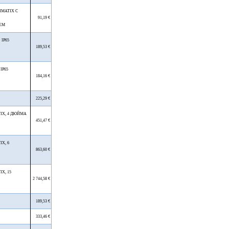
IMATIX С
91,19 €
ЕМ
 IP65
189,53 €
IP65
184,16 €
225,29 €
IX, 4 ДЮЙМА
451,47 €
X, 6
863,60 €
X, 15
2 744,58 €
189,53 €
333,46 €