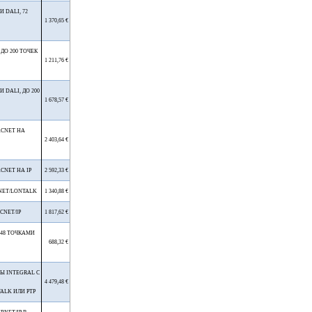
 DALI, 72
1 370,65 €
ДО 200 ТОЧЕК
1 211,76 €
 DALI, ДО 200
1 678,57 €
ACNET НА
2 403,64 €
CNET НА IP
2 592,33 €
NET/LONTALK
1 340,88 €
CNET/IP
1 817,62 €
 48 ТОЧКАМИ
688,32 €
Ы INTEGRAL С
4 479,48 €
ALK ИЛИ PTP