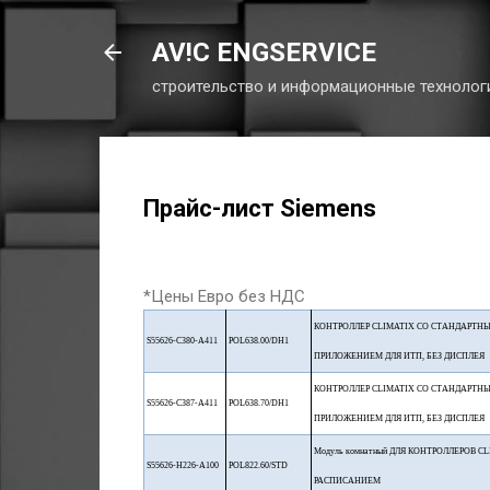
AV!C ENGSERVICE
строительство и информационные технолог
Прайс-лист Siemens
*Цены Евро без НДС
КОНТРОЛЛЕР CLIMATIX СО СТАНДАРТН
S55626-C380-A411
POL638.00/DH1
ПРИЛОЖЕНИЕМ ДЛЯ ИТП, БЕЗ ДИСПЛЕЯ
КОНТРОЛЛЕР CLIMATIX СО СТАНДАРТН
S55626-C387-A411
POL638.70/DH1
ПРИЛОЖЕНИЕМ ДЛЯ ИТП, БЕЗ ДИСПЛЕЯ
Модуль комнатный ДЛЯ КОНТРОЛЛЕРОВ CL
S55626-H226-A100
POL822.60/STD
РАСПИСАНИЕМ