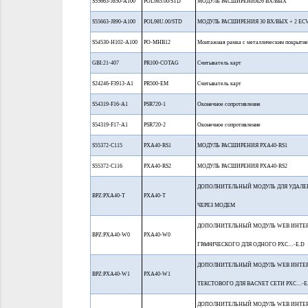
S55663-J850-A100
POL985.00/STD
МОДУЛЬ РАСШИРЕНИЯ26 ВХ/ВЫХ
S55663-J890-A100
POL98U.00/STD
МОДУЛЬ РАСШИРЕНИЯ 30 ВХ/ВЫХ + 2 ECV
S54530-H102-A100
PO-MHB12
Монтажная рамка с металлическим покрыти
GBI:21-407
PR100-COTAG
Считыватель карт
S24246-F3913-A1
PR500-EM
Считыватель карт
S54319-F16-A1
PSR720-1
Оконечное сопротивление
S54319-F17-A1
PSR720-2
Оконечное сопротивление
S55372-C115
PXA40-RS1
МОДУЛЬ РАСШИРЕНИЯ PXA40-RS1
S55372-C116
PXA40-RS2
МОДУЛЬ РАСШИРЕНИЯ PXA40-RS2
ДОПОЛНИТЕЛЬНЫЙ МОДУЛЬ ДЛЯ УДАЛЕ
BPZ:PXA40-T
PXA40-T
ЧЕРЕЗ МОДЕМ
ДОПОЛНИТЕЛЬНЫЙ МОДУЛЬ WEB ИНТЕ
BPZ:PXA40-W0
PXA40-W0
ГРАФИЧЕСКОГО ДЛЯ ОДНОГО PXC…-E.D
ДОПОЛНИТЕЛЬНЫЙ МОДУЛЬ WEB ИНТЕ
BPZ:PXA40-W1
PXA40-W1
ТЕКСТОВОГО ДЛЯ BACNET СЕТИ PXC…-E
ДОПОЛНИТЕЛЬНЫЙ МОДУЛЬ WEB ИНТЕ