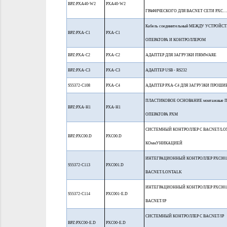
BPZ:PXA40-W2
PXA40-W2
ГРАФИЧЕСКОГО ДЛЯ BACNET СЕТИ PXC…
Кабель соединительный МЕЖДУ УСТРОЙС
BPZ:PXA-C1
PXA-C1
ОПЕРАТОРА И КОНТРОЛЛЕРОМ
BPZ:PXA-C2
PXA-C2
АДАПТЕР ДЛЯ ЗАГРУЗКИ FIRMWARE
BPZ:PXA-C3
PXA-C3
АДАПТЕР USB - RS232
S55372-C108
PXA-C4
АДАПТЕР PXA-C4 ДЛЯ ЗАГРУЗКИ ПРОШИ
ПЛАСТИКОВОЕ ОСНОВАНИЕ монтажные 
BPZ:PXA-H1
PXA-H1
ОПЕРАТОРА PXM
СИСТЕМНЫЙ КОНТРОЛЛЕР С BACNET/LO
BPZ:PXC00.D
PXC00.D
КОммУНИКАЦИЕЙ
ИНТЕГРАЦИОННЫЙ КОНТРОЛЛЕР PXC001
S55372-C113
PXC001.D
BACNET/LONTALK
ИНТЕГРАЦИОННЫЙ КОНТРОЛЛЕР PXC001-
S55372-C114
PXC001-E.D
BACNET/IP
СИСТЕМНЫЙ КОНТРОЛЛЕР С BACNET/IP
BPZ:PXC00-E.D
PXC00-E.D