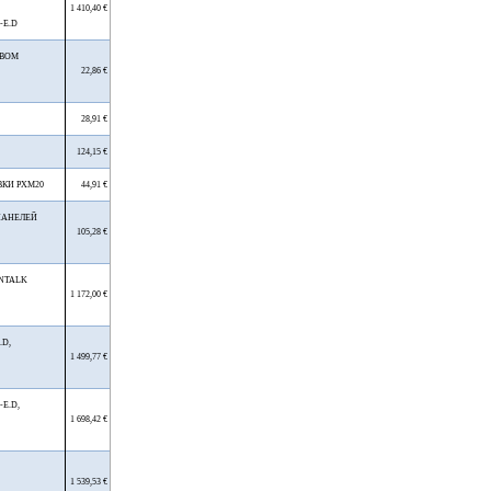
1 410,40 €
-E.D
ТВОМ
22,86 €
28,91 €
124,15 €
ВКИ PXM20
44,91 €
ПАНЕЛЕЙ
105,28 €
NTALK
1 172,00 €
.D,
1 499,77 €
E.D,
1 698,42 €
1 539,53 €