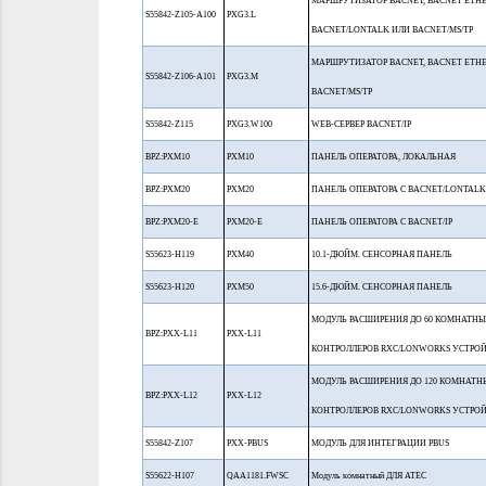
МАРШРУТИЗАТОР BACNET, BACNET ETHE
S55842-Z105-A100
PXG3.L
BACNET/LONTALK ИЛИ BACNET/MS/TP
МАРШРУТИЗАТОР BACNET, BACNET ETHE
S55842-Z106-A101
PXG3.M
BACNET/MS/TP
S55842-Z115
PXG3.W100
WEB-СЕРВЕР BACNET/IP
BPZ:PXM10
PXM10
ПАНЕЛЬ ОПЕРАТОРА, ЛОКАЛЬНАЯ
BPZ:PXM20
PXM20
ПАНЕЛЬ ОПЕРАТОРА С BACNET/LONTALK
BPZ:PXM20-E
PXM20-E
ПАНЕЛЬ ОПЕРАТОРА С BACNET/IP
S55623-H119
PXM40
10.1-ДЮЙМ. СЕНСОРНАЯ ПАНЕЛЬ
S55623-H120
PXM50
15.6-ДЮЙМ. СЕНСОРНАЯ ПАНЕЛЬ
МОДУЛЬ РАСШИРЕНИЯ ДО 60 КОМНАТН
BPZ:PXX-L11
PXX-L11
КОНТРОЛЛЕРОВ RXC/LONWORKS УСТРО
МОДУЛЬ РАСШИРЕНИЯ ДО 120 КОМНАТН
BPZ:PXX-L12
PXX-L12
КОНТРОЛЛЕРОВ RXC/LONWORKS УСТРО
S55842-Z107
PXX-PBUS
МОДУЛЬ ДЛЯ ИНТЕГРАЦИИ PBUS
S55622-H107
QAA1181.FWSC
Модуль комнатный ДЛЯ ATEC