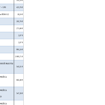
352,24 €
 + UPS
423,76 €
ем PDM-I12
18,24 €
202,76 €
271,60 €
2,07 €
2,07 €
991,24 €
2 095,71 €
ННОЙ РАБОТЫ
543,31 €
РФЕЙСА
662,48 €
РФЕЙСА
547,28 €
.D
РФЕЙСА