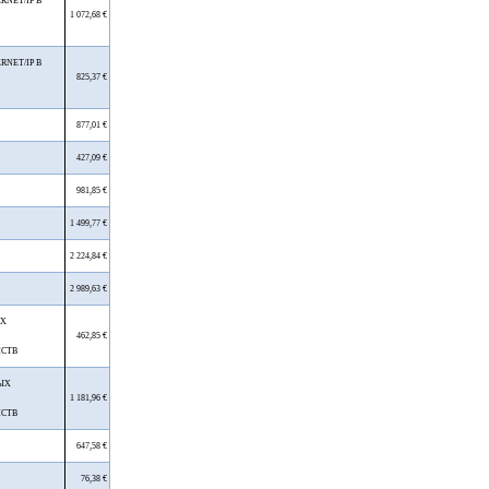
RNET/IP В
1 072,68 €
RNET/IP В
825,37 €
877,01 €
427,09 €
981,85 €
1 499,77 €
2 224,84 €
2 989,63 €
ЫХ
462,85 €
ЙСТВ
ЫХ
1 181,96 €
ЙСТВ
647,58 €
76,38 €