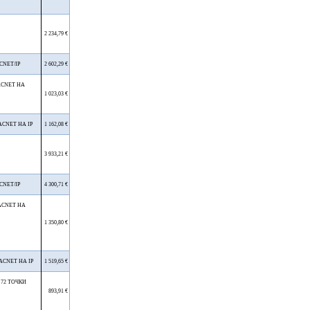
2 234,79 €
CNET/IP
2 602,29 €
ACNET НА
1 023,03 €
CNET НА IP
1 162,08 €
3 933,21 €
CNET/IP
4 300,71 €
ACNET НА
1 350,80 €
ACNET НА IP
1 519,65 €
 72 ТОЧКИ
893,91 €