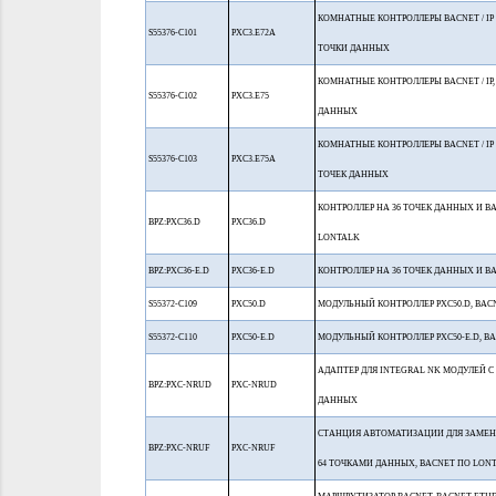
КОМНАТНЫЕ КОНТРОЛЛЕРЫ BACNET / IP И
S55376-C101
PXC3.E72A
ТОЧКИ ДАННЫХ
КОМНАТНЫЕ КОНТРОЛЛЕРЫ BACNET / IP, 
S55376-C102
PXC3.E75
ДАННЫХ
КОМНАТНЫЕ КОНТРОЛЛЕРЫ BACNET / IP И
S55376-C103
PXC3.E75A
ТОЧЕК ДАННЫХ
КОНТРОЛЛЕР НА 36 ТОЧЕК ДАННЫХ И B
BPZ:PXC36.D
PXC36.D
LONTALK
BPZ:PXC36-E.D
PXC36-E.D
КОНТРОЛЛЕР НА 36 ТОЧЕК ДАННЫХ И BA
S55372-C109
PXC50.D
МОДУЛЬНЫЙ КОНТРОЛЛЕР PXC50.D, BAC
S55372-C110
PXC50-E.D
МОДУЛЬНЫЙ КОНТРОЛЛЕР PXC50-E.D, BA
АДАПТЕР ДЛЯ INTEGRAL NK МОДУЛЕЙ С
BPZ:PXC-NRUD
PXC-NRUD
ДАННЫХ
СТАНЦИЯ АВТОМАТИЗАЦИИ ДЛЯ ЗАМЕН
BPZ:PXC-NRUF
PXC-NRUF
64 ТОЧКАМИ ДАННЫХ, BACNET ПО LONT