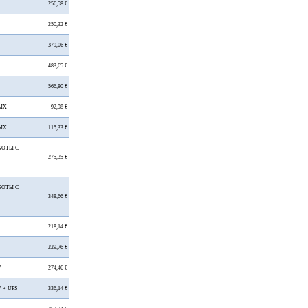
256,58 €
250,32 €
379,06 €
483,65 €
566,80 €
ВЫХ
92,98 €
ВЫХ
115,33 €
БОТЫ С
275,35 €
БОТЫ С
348,66 €
218,14 €
229,76 €
V
274,46 €
 + UPS
336,14 €