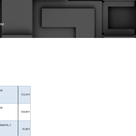
К основному контенту
ии
ЫМ
513,16 €
ЫМ
610,60 €
IMATIX, С
92,98 €